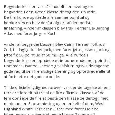
Begynderklassen var i år inddelt i en øvet og en
begynder. I den øvede klasse deltog der 3 hunde.
De tre hunde opnåede alle samme pointtal og
konkurrencen blev derfor afgjort af den bedste
lineføring. Vinder af klassen blev Irsk Terrier Be-Barong
Atlas med fører Jørgen Koch
Vinder af begynderklassen blev Cairn Terrier Tofthus’
Zed, til dagligt kaldet Jock, med fører Jytte Jessen. Jock og
Jytte fik 50 point ud af 50 mulige. Alle hunde i
begynderklassen opnåede et imponerende højt pointtal.
Dommer Susanne Hansen gav afslutningsvis deltagerne
gode råd til den fremtidige træning og opfordrede alle til
at fortsætte det gode arbejde.
Til de officielle lydighedsprøver var der deltagelse af fem
terriere fordelt på tre af de fire officielle klasser. Af de
fem opnåede de fire at bestå den klasse de deltog i med
minimum en 3. præmiering og en enkelt af dem, West
Highland White Terrieren Oscar med fører Helene
Johannesen, opnåede at bestå klasse 2 med en 1.