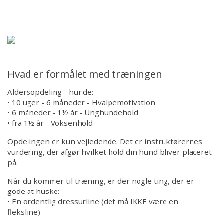
Forsiden
Om kredsen
Træning
Hvad er formålet med træningen
Resultater
Aldersopdeling - hunde:
• 10 uger - 6 måneder - Hvalpemotivation
Galleri
• 6 måneder - 1½ år - Unghundehold
• fra 1½ år - Voksenhold
KONTAKTER
Opdelingen er kun vejledende. Det er instruktørernes
vurdering, der afgør hvilket hold din hund bliver placeret
på.
Aktivitets kalender
Når du kommer til træning, er der nogle ting, der er
gode at huske:
Hjem
• En ordentlig dressurline (det må IKKE være en
fleksline)