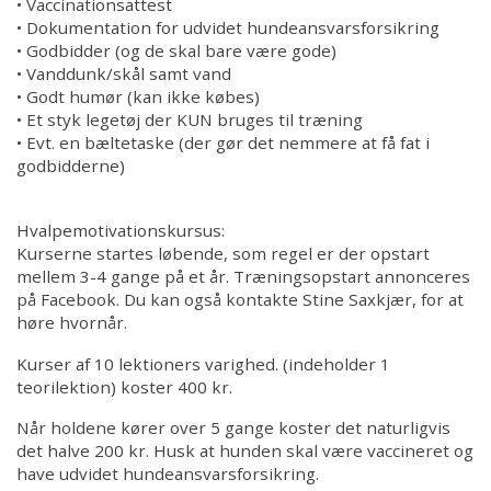
• Vaccinationsattest
• Dokumentation for udvidet hundeansvarsforsikring
• Godbidder (og de skal bare være gode)
• Vanddunk/skål samt vand
• Godt humør (kan ikke købes)
• Et styk legetøj der KUN bruges til træning
• Evt. en bæltetaske (der gør det nemmere at få fat i
godbidderne)
Hvalpemotivationskursus:
Kurserne startes løbende, som regel er der opstart
mellem 3-4 gange på et år. Træningsopstart annonceres
på Facebook. Du kan også kontakte Stine Saxkjær, for at
høre hvornår.
Kurser af 10 lektioners varighed. (indeholder 1
teorilektion) koster 400 kr.
Når holdene kører over 5 gange koster det naturligvis
det halve 200 kr. Husk at hunden skal være vaccineret og
have udvidet hundeansvarsforsikring.