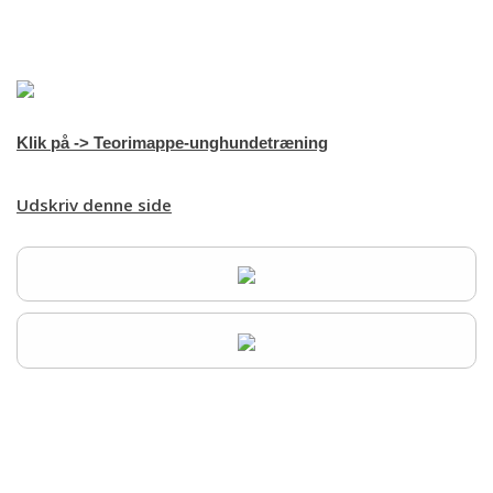
Forsiden
Om kredsen
Træning
Klik på -> Teorimappe-unghundetræning
Resultater
Udskriv denne side
Galleri
KONTAKTER
Aktivitets kalender
Hjem
dtkanders@outlook.dk