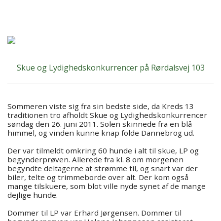
Forsiden
Om kredsen
Træning
Skue og Lydighedskonkurrencer på Rørdalsvej 103
Resultater
Sommeren viste sig fra sin bedste side, da Kreds 13
Galleri
traditionen tro afholdt Skue og Lydighedskonkurrencer
søndag den 26. juni 2011. Solen skinnede fra en blå
himmel, og vinden kunne knap folde Dannebrog ud.
KONTAKTER
Der var tilmeldt omkring 60 hunde i alt til skue, LP og
begynderprøven. Allerede fra kl. 8 om morgenen
Aktivitets kalender
begyndte deltagerne at strømme til, og snart var der
biler, telte og trimmeborde over alt. Der kom også
mange tilskuere, som blot ville nyde synet af de mange
Hjem
dejlige hunde.
Dommer til LP var Erhard Jørgensen. Dommer til