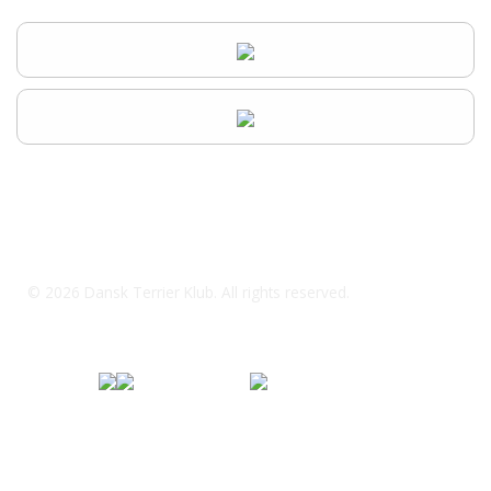
dtkanders@outlook.dk
© 2026 Dansk Terrier Klub. All rights reserved.
Specialklub under
Fordi jeg elsker
Dansk Kennel Klub og FCI
min hund