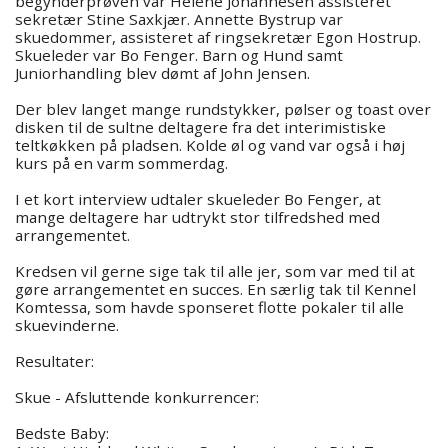
begynderprøven var Helene Johannesen assisteret
sekretær Stine Saxkjær. Annette Bystrup var
skuedommer, assisteret af ringsekretær Egon Hostrup.
Skueleder var Bo Fenger. Barn og Hund samt
Juniorhandling blev dømt af John Jensen.
Der blev langet mange rundstykker, pølser og toast over
disken til de sultne deltagere fra det interimistiske
teltkøkken på pladsen. Kolde øl og vand var også i høj
kurs på en varm sommerdag.
I et kort interview udtaler skueleder Bo Fenger, at
mange deltagere har udtrykt stor tilfredshed med
arrangementet.
Kredsen vil gerne sige tak til alle jer, som var med til at
gøre arrangementet en succes. En særlig tak til Kennel
Komtessa, som havde sponseret flotte pokaler til alle
skuevinderne.
Resultater:
Skue - Afsluttende konkurrencer:
Bedste Baby: