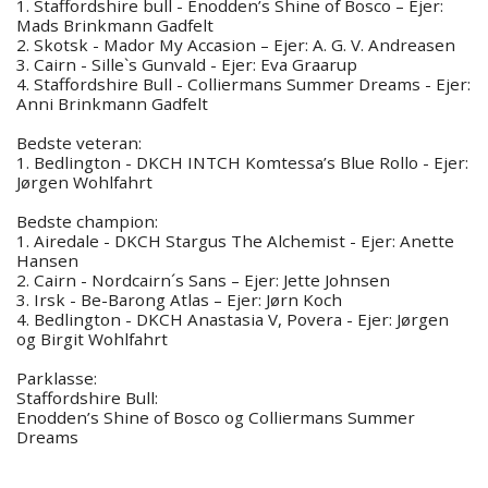
1. Staffordshire bull - Enodden’s Shine of Bosco – Ejer:
Mads Brinkmann Gadfelt
2. Skotsk - Mador My Accasion – Ejer: A. G. V. Andreasen
3. Cairn - Sille`s Gunvald - Ejer: Eva Graarup
4. Staffordshire Bull - Colliermans Summer Dreams - Ejer:
Anni Brinkmann Gadfelt
Bedste veteran:
1. Bedlington - DKCH INTCH Komtessa’s Blue Rollo - Ejer:
Jørgen Wohlfahrt
Bedste champion:
1. Airedale - DKCH Stargus The Alchemist - Ejer: Anette
Hansen
2. Cairn - Nordcairn´s Sans – Ejer: Jette Johnsen
3. Irsk - Be-Barong Atlas – Ejer: Jørn Koch
4. Bedlington - DKCH Anastasia V, Povera - Ejer: Jørgen
og Birgit Wohlfahrt
Parklasse:
Staffordshire Bull:
Enodden’s Shine of Bosco og Colliermans Summer
Dreams