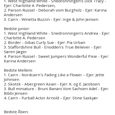
1. West Highland White - Snedronningen’s Dick Tracy -
Ejer: Charlotte A. Pedersen,
2. Parson Russel - Deborah vom Burgholz - Ejer: Karina
Andersen
3. Cairn - Winetta Buzzin - Ejer: Inge & John Jensen
Bedste junior:
1. West Highland White - Snedronningen’s Andrea - Ejer:
Charlotte A. Pedersen
2. Border - Gibas Curly Sue - Ejer: Pia Urban
3. Staffordshire Bull - Enodden's True Believer - Ejer:
Søren Jæger
4. Parson Russel - Sweet Jumpers Wonderful Pixie - Ejer:
Karina Andersen
Bedste Mellem:
1. Cairn - Nordcairn´s Fading Like a Flower – Ejer: Jette
Johnsen
2. Skotsk - Abergreen Asian - Ejer: K. og E. Jacobsen
3. Bull miniature - Bruni Banani Vom Sachsen Adel - Ejer:
Bibbi Jensen
4. Cairn - Furball Actor Arnold – Ejer: Stine Saxkjær
Bedste Åben: