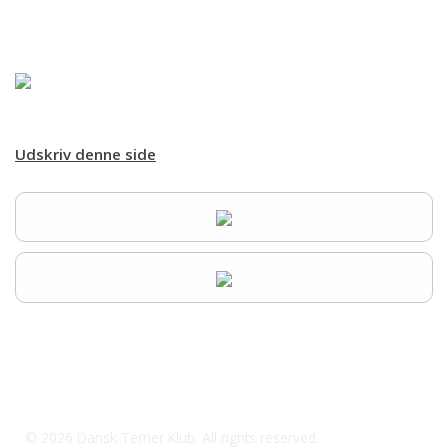
Forsiden
Om kredsen
Træning
Udskriv denne side
Resultater
Galleri
KONTAKTER
Aktivitets kalender
Hjem
dtkanders@outlook.dk
© 2026 Dansk Terrier Klub. All rights reserved.